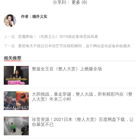
分享到：
更多
(
0
)
作者：
德井义实
上一篇
恶魔降临！《伦敦之心》2016掀起集体恶搞风暴
下一篇
要想每天不错过日本综艺节目精彩瞬间，这个网站是你必备的收藏夹
相关推荐
整蛊女王在《整人大赏》上燃爆全场
大胆挑战，暴走穿越，整人大战，所有精彩均在《整
人大赏》年末三小时
珍贵资源！2021日本《整人大赏》百度网盘下载，让
你暴笑不已