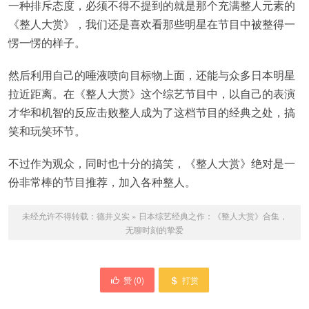
一种排斥态度，必须不得不提到的就是那个充满整人元素的
《整人大赏》，我们还是喜欢看那些明星在节目中被整得一
愣一愣的样子。
然后利用自己的唾液喷向目标物上面，还能与众多日本明星
拉近距离。在《整人大赏》这个综艺节目中，以自己的表演
才华和机智的反应击败整人成为了这档节目的经典之处，搞
笑和玩笑环节。
不过作为观众，同时也十分的搞笑，《整人大赏》绝对是一
份非常棒的节目推荐，加入各种整人。
未经允许不得转载：
德井义实
»
日本综艺经典之作：《整人大赏》合集，
无聊时刻的挚爱
赞 (
0
)
打赏