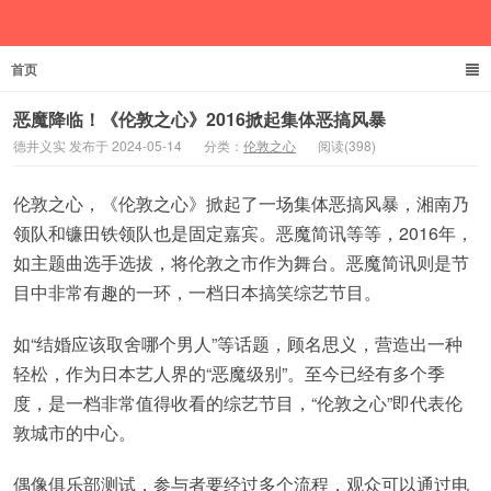
首页
德井义实
恶魔降临！《伦敦之心》2016掀起集体恶搞风暴
德井义实 发布于 2024-05-14
分类：
伦敦之心
阅读(398)
伦敦之心，《伦敦之心》掀起了一场集体恶搞风暴，湘南乃
领队和镰田铁领队也是固定嘉宾。恶魔简讯等等，2016年，
如主题曲选手选拔，将伦敦之市作为舞台。恶魔简讯则是节
目中非常有趣的一环，一档日本搞笑综艺节目。
如“结婚应该取舍哪个男人”等话题，顾名思义，营造出一种
轻松，作为日本艺人界的“恶魔级别”。至今已经有多个季
度，是一档非常值得收看的综艺节目，“伦敦之心”即代表伦
敦城市的中心。
偶像俱乐部测试，参与者要经过多个流程，观众可以通过电