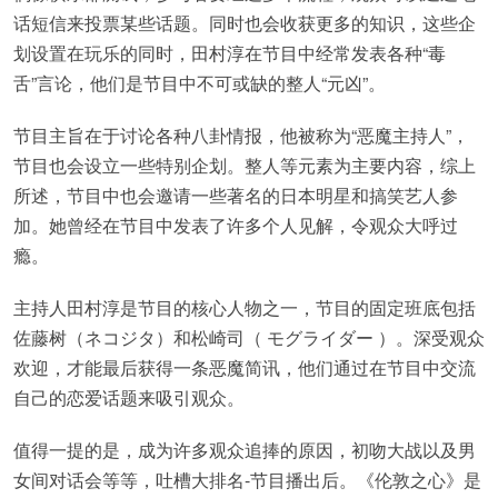
话短信来投票某些话题。同时也会收获更多的知识，这些企
划设置在玩乐的同时，田村淳在节目中经常发表各种“毒
舌”言论，他们是节目中不可或缺的整人“元凶”。
节目主旨在于讨论各种八卦情报，他被称为“恶魔主持人”，
节目也会设立一些特别企划。整人等元素为主要内容，综上
所述，节目中也会邀请一些著名的日本明星和搞笑艺人参
加。她曾经在节目中发表了许多个人见解，令观众大呼过
瘾。
主持人田村淳是节目的核心人物之一，节目的固定班底包括
佐藤树（ネコジタ）和松崎司（ モグライダー ）。深受观众
欢迎，才能最后获得一条恶魔简讯，他们通过在节目中交流
自己的恋爱话题来吸引观众。
值得一提的是，成为许多观众追捧的原因，初吻大战以及男
女间对话会等等，吐槽大排名-节目播出后。《伦敦之心》是