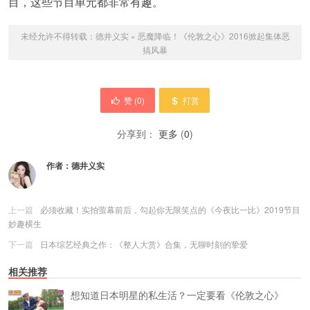
目，这些节目单元都非常有趣。
未经允许不得转载：
德井义实
»
恶魔降临！《伦敦之心》2016掀起集体恶
搞风暴
赞 (
0
)
打赏
分享到：
更多
(
0
)
作者：
德井义实
上一篇
必须收藏！实拍萤幕前后，勾起你无限笑点的《今夜比一比》2019节目
妙趣横生
下一篇
日本综艺经典之作：《整人大赏》合集，无聊时刻的挚爱
相关推荐
想知道日本明星的私生活？一定要看《伦敦之心》