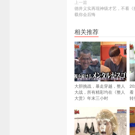
上一篇
德井义实再现神级才艺，不看《
载你会后悔
相关推荐
大胆挑战，暴走穿越，整人
2
大战，所有精彩均在《整人
看
大赏》年末三小时
转