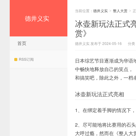
当前位置：
德井义实
整人大赏
>
>
德井义实
冰壶新玩法正式
赏》
首页
德井义实 发布于 2024-05-16
分类
RSS订阅
日本综艺节目逐渐成为华语
中畅快地释放自己的笑点，
和搞笑吧，除此之外，一档
冰壶新玩法正式亮相
1、在绑定着手脚的情况下
2、尽可能地将比赛用的石
大呼过瘾，然而在《整人大