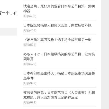
找遍全网，最好用的观看日本综艺节目第一集啊
神器
有一个，在
阅读(433)
日本综艺恶搞整人视频大合集，网友狂赞不绝
阅读(408)
《矛与盾》真刀实枪！选手将决战至最后一刻
阅读(504)
めちゃイケ：日本超级搞笑的综艺节目，让你笑
颜常开
阅读(479)
日本有部整蛊主持人：揭秘日本超级市场调皮整
蛊事件
阅读(397)
被恶搞的感觉：日本综艺节目《人类观察》无删
减在线，路人面对惊奇设定的神反应
阅读(691)