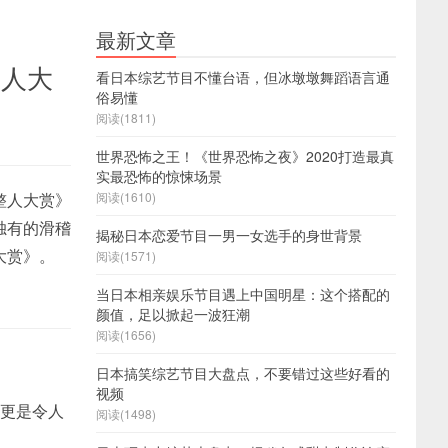
最新文章
整人大
看日本综艺节目不懂台语，但冰墩墩舞蹈语言通
俗易懂
阅读(1811)
世界恐怖之王！《世界恐怖之夜》2020打造最真
实最恐怖的惊悚场景
整人大赏》
阅读(1610)
独有的滑稽
揭秘日本恋爱节目一男一女选手的身世背景
大赏》。
阅读(1571)
当日本相亲娱乐节目遇上中国明星：这个搭配的
颜值，足以掀起一波狂潮
阅读(1656)
日本搞笑综艺节目大盘点，不要错过这些好看的
视频
，更是令人
阅读(1498)