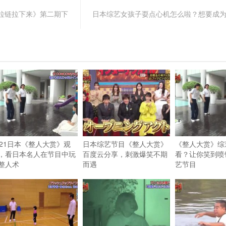
拉链拉下来》第二期下
日本综艺女孩子耍点心机怎么啦？想要成
021日本《整人大赏》观
日本综艺节目《整人大赏》
《整人大赏》综
，看日本名人在节目中玩
百度云分享，刺激爆笑不期
看？让你笑到喷
整人术
而遇
艺节目