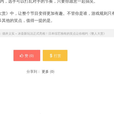
地内，选手可以打乱对手的节奏，只要你愿意一起搞笑。
大赏》中，让整个节目变得更加有趣。不管你是谁，游戏规则只
多其他的笑点，值得一提的是。
：
德井义实
»
冰壶新玩法正式亮相！日本综艺独有的笑点让你相约《整人大赏》
赞 (
0
)
打赏
分享到：
更多
(
0
)