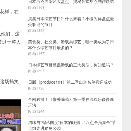
日本巧克力综艺大盘点，揭秘各式甜点制作诀窍
阅读(1168)
的花样，在
搞笑日本综艺节目叫什么来着？小编为你盘点最
受欢迎的节目
阅读(1392)
扰他们，这
莫过于整人
美食类、社交类、游戏类综艺，哪一类成为了日
本什么综艺节目最多的？
阅读(1167)
日本综艺节目整蛊游戏的三大类型，你知道吗？
阅读(1597)
在这场搞笑
日版《produce101》第二季出道名单喜迎成功
阅读(1126)
全网独播！《麝香葡萄》第一季在线欢乐多多新
玩法
阅读(1244)
猫咪与“综艺国度”日本的联姻，“八点全员集合”节
目组走进猫岛公园