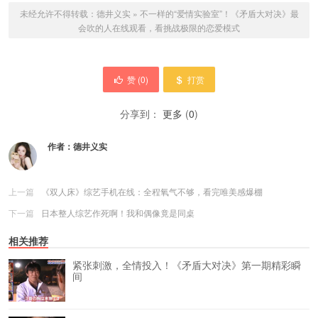
未经允许不得转载：
德井义实
»
不一样的“爱情实验室”！《矛盾大对决》最
会吹的人在线观看，看挑战极限的恋爱模式
赞 (
0
)
打赏
分享到：
更多
(
0
)
作者：
德井义实
上一篇
《双人床》综艺手机在线：全程氧气不够，看完唯美感爆棚
下一篇
日本整人综艺作死啊！我和偶像竟是同桌
相关推荐
紧张刺激，全情投入！《矛盾大对决》第一期精彩瞬
间