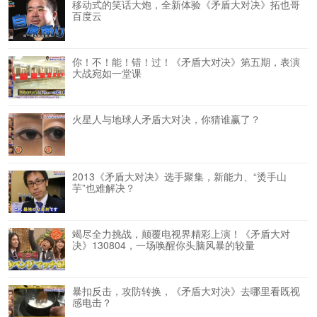
移动式的笑话大炮，全新体验《矛盾大对决》拓也哥
百度云
你！不！能！错！过！《矛盾大对决》第五期，表演
大战宛如一堂课
火星人与地球人矛盾大对决，你猜谁赢了？
2013《矛盾大对决》选手聚集，新能力、“烫手山
芋”也难解决？
竭尽全力挑战，颠覆电视界精彩上演！《矛盾大对
决》130804，一场唤醒你头脑风暴的较量
暴扣反击，攻防转换，《矛盾大对决》去哪里看既视
感电击？