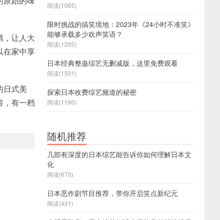
的原始的味
阅读(1065)
限时挑战的搞笑境地：2023年《24小时不准笑》
能够承载多少欢声笑语？
精，让人大
阅读(1205)
以在家中享
日本经典整蛊综艺无删减版，这里免费观看
阅读(1501)
的日式美
探索日本收费综艺频道的秘密
容，有一档
阅读(1190)
随机推荐
几部有深度的日本综艺能告诉你如何理解日本文
化
阅读(670)
日本恶作剧节目推荐，带你开启笑点新纪元
阅读(431)