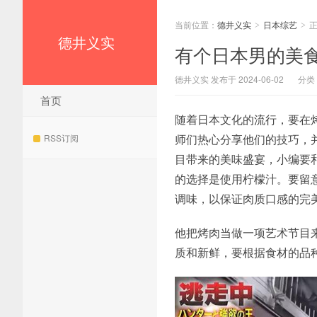
当前位置：
德井义实
日本综艺
>
>
德井义实
有个日本男的美
德井义实 发布于 2024-06-02
分类
首页
随着日本文化的流行，要在
师们热心分享他们的技巧，
RSS订阅
目带来的美味盛宴，小编要
的选择是使用柠檬汁。要留
调味，以保证肉质口感的完
他把烤肉当做一项艺术节目
质和新鲜，要根据食材的品