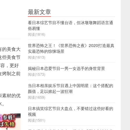
最新文章
看日本综艺节目不懂台语，但冰墩墩舞蹈语言通
俗易懂
阅读(1816)
世界恐怖之王！《世界恐怖之夜》2020打造最真
有的美食大
实最恐怖的惊悚场景
这些美食节
阅读(1613)
内容，更好
揭秘日本恋爱节目一男一女选手的身世背景
在烤制之前
阅读(1573)
当日本相亲娱乐节目遇上中国明星：这个搭配的
颜值，足以掀起一波狂潮
崇素材的优
阅读(1659)
水。
日本搞笑综艺节目大盘点，不要错过这些好看的
视频
阅读(1501)