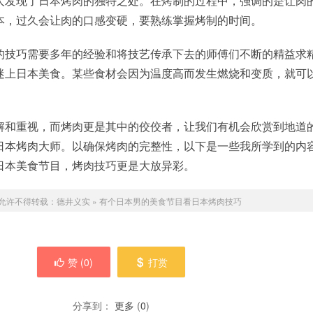
人发现了日本烤肉的独特之处。在烤制的过程中，强调的是让肉
本，过久会让肉的口感变硬，要熟练掌握烤制的时间。
的技巧需要多年的经验和将技艺传承下去的师傅们不断的精益求
迷上日本美食。某些食材会因为温度高而发生燃烧和变质，就可
解和重视，而烤肉更是其中的佼佼者，让我们有机会欣赏到地道
日本烤肉大师。以确保烤肉的完整性，以下是一些我所学到的内
日本美食节目，烤肉技巧更是大放异彩。
允许不得转载：
德井义实
»
有个日本男的美食节目看日本烤肉技巧
赞 (
0
)
打赏
分享到：
更多
(
0
)