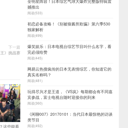
全明星阵容！日本综艺气球大爆炸完整版特辑震
撼推出
阅读(533)
初恋必备攻略！《别被狼酱所欺骗》第六季530
独家解析
阅读(499)
爆笑娱乐：日本电视台综艺节目叫什么名字，看
下一篇
完必须给赞
脑王》挑战赛
阅读(445)
网易云热搜疯传的日本无表情综艺，你知道它的
真实名称吗？
阅读(481)
玩得尽兴才是王道，《VS岚》每期都会有不同嘉
宾参战，富士电视台随时迎接你的到来
阅读(360)
《闲聊007》20170101：当代日本最惊艳的访谈
类节目
阅读(492)
？这些能看