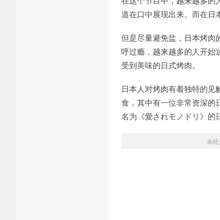
在这个节目中，越来越多的
道在口中展现出来。而在日
但是尽量避免盐，日本烤肉
呼过瘾，越来越多的人开始
受到美味的日式烤肉。
日本人对烤肉有着独特的见
食，其中有一位非常资深的
名为《愛されモノドリ》的
未经