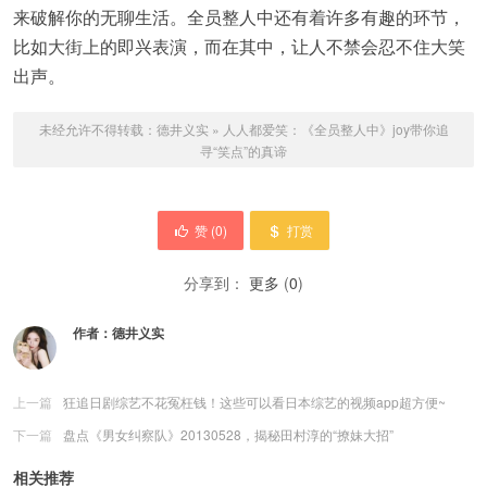
来破解你的无聊生活。全员整人中还有着许多有趣的环节，
比如大街上的即兴表演，而在其中，让人不禁会忍不住大笑
出声。
未经允许不得转载：
德井义实
»
人人都爱笑：《全员整人中》joy带你追
寻“笑点”的真谛
赞 (
0
)
打赏
分享到：
更多
(
0
)
作者：
德井义实
上一篇
狂追日剧综艺不花冤枉钱！这些可以看日本综艺的视频app超方便~
下一篇
盘点《男女纠察队》20130528，揭秘田村淳的“撩妹大招”
相关推荐