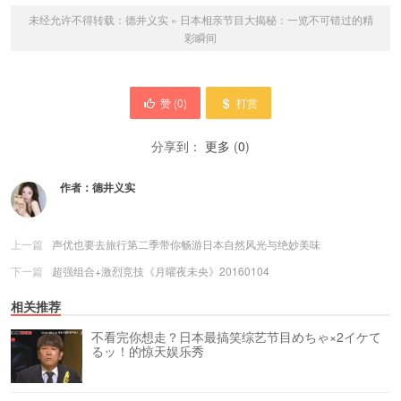
未经允许不得转载：
德井义实
»
日本相亲节目大揭秘：一览不可错过的精
彩瞬间
赞 (
0
)
打赏
分享到：
更多
(
0
)
作者：
德井义实
上一篇
声优也要去旅行第二季带你畅游日本自然风光与绝妙美味
下一篇
超强组合+激烈竞技《月曜夜未央》20160104
相关推荐
不看完你想走？日本最搞笑综艺节目めちゃ×2イケて
るッ！的惊天娱乐秀