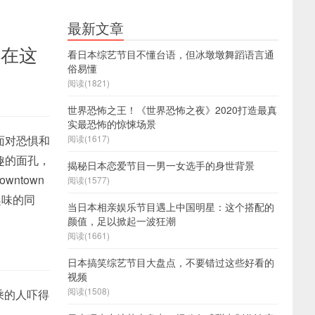
最新文章
都在这
看日本综艺节目不懂台语，但冰墩墩舞蹈语言通
俗易懂
阅读(1821)
世界恐怖之王！《世界恐怖之夜》2020打造最真
实最恐怖的惊悚场景
面对恐惧和
阅读(1617)
趣的面孔，
揭秘日本恋爱节目一男一女选手的身世背景
ntown
阅读(1577)
造趣味的同
当日本相亲娱乐节目遇上中国明星：这个搭配的
颜值，足以掀起一波狂潮
阅读(1661)
日本搞笑综艺节目大盘点，不要错过这些好看的
视频
阅读(1508)
把同乘的人吓得