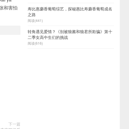
紧张和害怕
寿比惠麝香葡萄综艺，探秘惠比寿麝香葡萄成名
之路
阅读(441)
转角遇见爱情？《别被狼酱和狼君所欺骗》第十
二季女高中生们的挑战
阅读(616)
下一篇