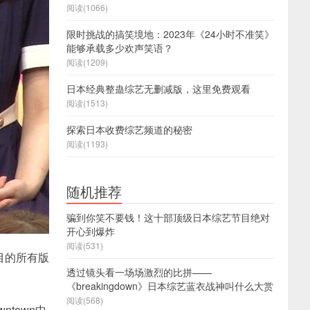
阅读(1066)
限时挑战的搞笑境地：2023年《24小时不准笑》
能够承载多少欢声笑语？
阅读(1209)
日本经典整蛊综艺无删减版，这里免费观看
阅读(1513)
探索日本收费综艺频道的秘密
阅读(1193)
随机推荐
骗到你笑不要钱！这十部顶级日本综艺节目绝对
开心到爆炸
阅读(531)
目的所有版
透过镜头看一场场激烈的比拼——
《breakingdown》日本综艺蓝衣战神叫什么大赏
阅读(568)
town中