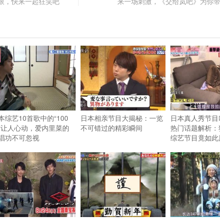
限，快来一起狂笑吧
来一场刺激，《交给岚吧》为你
本综艺10首歌中的“100
日本相亲节目大揭秘：一览
日本真人秀节目
”让人心动，爱内里菜的
不可错过的精彩瞬间
热门话题解析：
唱功不可忽视
综艺节目竟如此