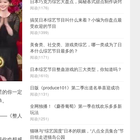
日本巧克力综艺大盘点，揭秘各式甜点制作诀窍
阅读(1176)
搞笑日本综艺节目叫什么来着？小编为你盘点最
受欢迎的节目
阅读(1399)
美食类、社交类、游戏类综艺，哪一类成为了日
本什么综艺节目最多的？
阅读(1171)
日本综艺节目整蛊游戏的三大类型，你知道吗？
阅读(1610)
日版《produce101》第二季出道名单喜迎成功
星的你一定
阅读(1131)
单。
全网独播！《麝香葡萄》第一季在线欢乐多多新
玩法
——《整人
阅读(1251)
猫咪与“综艺国度”日本的联姻，“八点全员集合”节
目组走进猫岛公园
果你也想感