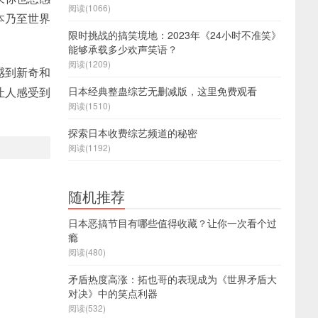
阅读(1066)
本乃至世界
限时挑战的搞笑境地：2023年《24小时不准笑》
能够承载多少欢声笑语？
阅读(1209)
感到新奇和
日本经典整蛊综艺无删减版，这里免费观看
让人感受到
阅读(1510)
探索日本收费综艺频道的秘密
阅读(1192)
随机推荐
日本恶搞节目有哪些值得收藏？让你一次看个过
瘾
阅读(480)
矛盾热度高涨：拓也哥的表现成为《世界矛盾大
对决》中的笑点利器
阅读(532)