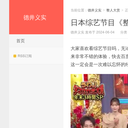
当前位置：
德井义实
整人大赏
>
>
德井义实
日本综艺节目《
德井义实 发布于 2024-06-04
分类
首页
大家喜欢看综艺节目吗，无
来非常不错的体验，快去百
RSS订阅
这一定会是一次难以忘怀的