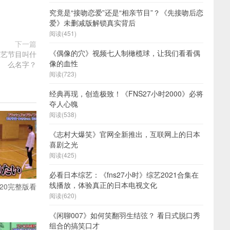
究竟是“接吻恋爱”还是“相亲节目”？《先接吻后恋
爱》未删减版解锁真实背后
阅读(451)
下一篇
《偶像的穴》视频七人制橄榄球，让我们看看偶
综艺节目叫什
像的血性
么名字？
阅读(723)
经典再现，创造极致！《FNS27小时2000》必将
夺人心魄
阅读(538)
《志村大爆笑》官网全新推出，互联网上的日本
喜剧之光
阅读(425)
必看日本综艺：《fns27小时》综艺2021合集在
线播放，体验真正的日本电视文化
20完整版看
阅读(620)
《闲聊007》如何笑翻羽生结弦？ 看日式脱口秀
组合的搞笑口才