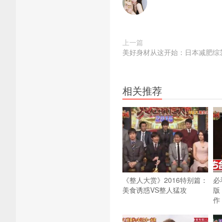
上一篇
美好身材从这开始：日本减肥综
相关推荐
《整人大赏》2016特别篇：
必
美食诱惑VS整人猛攻
版
作