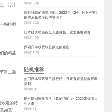
阅读(1063)
亮点，设计
限时挑战的搞笑境地：2023年《24小时不准笑》
能够承载多少欢声笑语？
阅读(1202)
装一幅巨型
日本经典整蛊综艺无删减版，这里免费观看
阅读(1494)
探索日本收费综艺频道的秘密
师们的精益
阅读(1186)
随机推荐
，节目主题
热门日本综艺节目排行榜，只要有胃觉就会跟着
笑翻
阅读(534)
能不能回家投票？《真的假的tv》2020带你看人
受欢迎的特
生大事
阅读(413)
意如意”，