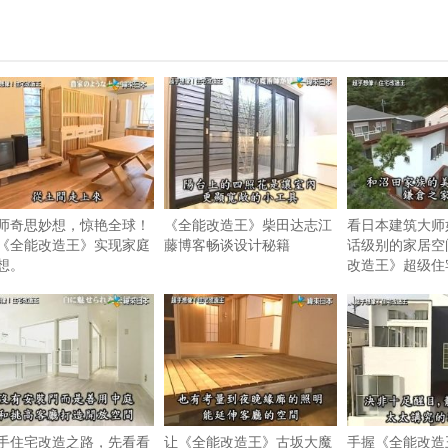
师奇思妙想，惊艳全球！
《全能改造王》柴田达志江
看日本建筑大师
《全能改造王》实现家庭
藤博客畅谈设计秘籍
话级别的家居空
想。
改造王》超级住
手住宅改造之路，先看看
让《全能改造王》古坂大魔
手握《全能改造