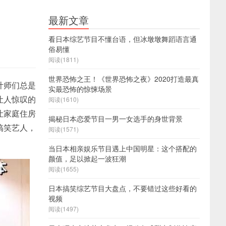
最新文章
看日本综艺节目不懂台语，但冰墩墩舞蹈语言通
俗易懂
阅读(1811)
世界恐怖之王！《世界恐怖之夜》2020打造最真
计师们总是
实最恐怖的惊悚场景
让人惊叹的
阅读(1610)
让家庭住房
揭秘日本恋爱节目一男一女选手的身世背景
搞笑艺人，
阅读(1571)
当日本相亲娱乐节目遇上中国明星：这个搭配的
颜值，足以掀起一波狂潮
阅读(1655)
日本搞笑综艺节目大盘点，不要错过这些好看的
视频
阅读(1497)