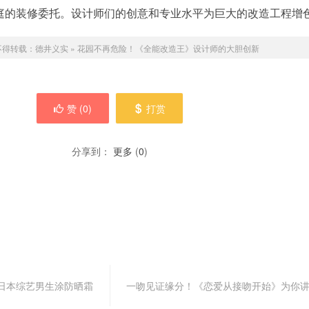
庭的装修委托。设计师们的创意和专业水平为巨大的改造工程增
不得转载：
德井义实
»
花园不再危险！《全能改造王》设计师的大胆创新
赞 (
0
)
打赏
分享到：
更多
(
0
)
日本综艺男生涂防晒霜
一吻见证缘分！《恋爱从接吻开始》为你