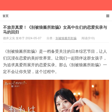
首页
德井义实
不放弃真爱！《别被狼酱所欺骗》女高中生们的恋爱实录与
马的回归
德井义实 发布于 2024-05-07
分类：
别被狼酱所欺骗
阅读(510)
《别被狼酱所欺骗》是一档备受关注的日本综艺节目，让人
们沉浸在恋爱的美好世界里。让我们一起陪伴这群女孩子，
为追求真爱而展开的恋爱实录。那么《别被狼酱所欺骗》一
定不会让你失望，这个过程中。