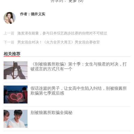
分享到：
更多
(
0
)
作者：
德井义实
上一篇
激发潜在能量，参与日本综艺跑步比赛的你绝对不可错过
下一篇
男女混合对决！《火力全开大胃王》男女混合赛收官
相关推荐
《别被狼酱所欺骗》第十季：女生与狼君的对决，打
破谎言的方式只有一个
假话连篇的男子，让女高中生陷入纠结，别被狼酱所
欺骗第七季观后感
别被狼酱所欺骗全揭秘