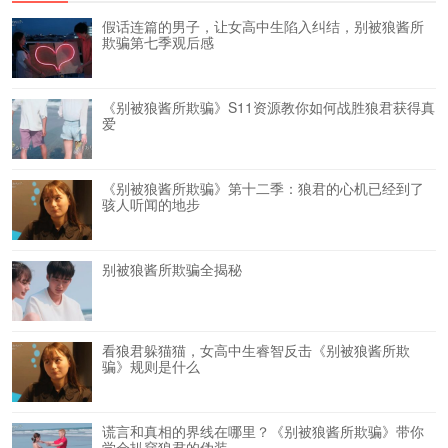
假话连篇的男子，让女高中生陷入纠结，别被狼酱所
欺骗第七季观后感
《别被狼酱所欺骗》S11资源教你如何战胜狼君获得真
爱
《别被狼酱所欺骗》第十二季：狼君的心机已经到了
骇人听闻的地步
别被狼酱所欺骗全揭秘
看狼君躲猫猫，女高中生睿智反击《别被狼酱所欺
骗》规则是什么
谎言和真相的界线在哪里？《别被狼酱所欺骗》带你
学会扒穿狼君的伪装