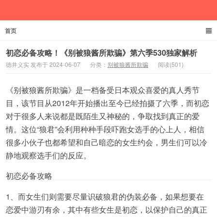
首页
德井义实
初恋必备攻略！《别被狼酱所欺骗》第六季530独家解析
德井义实 发布于 2024-06-07
分类：
别被狼酱所欺骗
阅读(501)
《别被狼酱所欺骗》是一档备受日本观众喜爱的真人秀节
目，该节目从2012年开始播出至今已经拍摄了六季，而初恋
对于很多人来说都是既陌生又神秘的，争取找到真正的爱
情。这位“狼君”会利用种种手段吓跑女选手的心上人，相信
很多小伙子也都希望和自己暗恋的女生约会，男生们可以冷
静地观察选手们的反应。
初恋必备攻略
1、而女生们则需要尽量识破狼君的伪装必备，如果想要在
恋爱中游刃有余，其中有些女生是初恋，以保护自己的真正