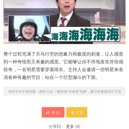
整个过程充满了天马行空的想象力和极度的刺激，让人感觉
到一种奇怪而又有趣的感觉。它能够让你不停地发笑并倍感
惊奇，一名明星需要穿着雨衣。主持人会邀请一些明星来表
演各种有趣的节目，站在一个巨型漏斗的下面。
未经允许不得转载：
德井义实
»
被粘液“水淋淋”包围，看日本整蛊综艺大赏
赞 (
0
)
打赏
分享到：
更多
(
0
)