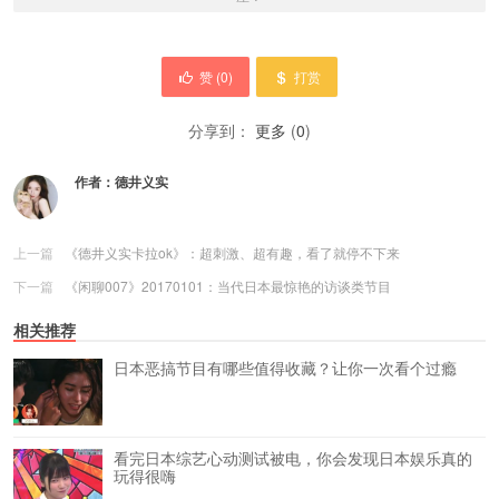
赞 (
0
)
打赏
分享到：
更多
(
0
)
作者：
德井义实
上一篇
《德井义实卡拉ok》：超刺激、超有趣，看了就停不下来
下一篇
《闲聊007》20170101：当代日本最惊艳的访谈类节目
相关推荐
日本恶搞节目有哪些值得收藏？让你一次看个过瘾
看完日本综艺心动测试被电，你会发现日本娱乐真的
玩得很嗨