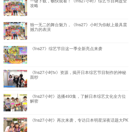
一键下载，畅快观看！《fns27小时》综艺节目网盘全
攻略
独一无二的舞台魅力，《fns27》小时为你献上最具震
撼力的表演
《fns27》综艺节目这一季全新亮点来袭
《fns27小时tv》资源，揭开日本综艺节目制作的神秘
面纱
《fns27小时》选播493集，了解日本综艺文化全方位
解密
《fns27小时》再次来袭，专访日本明星深夜话题大PK