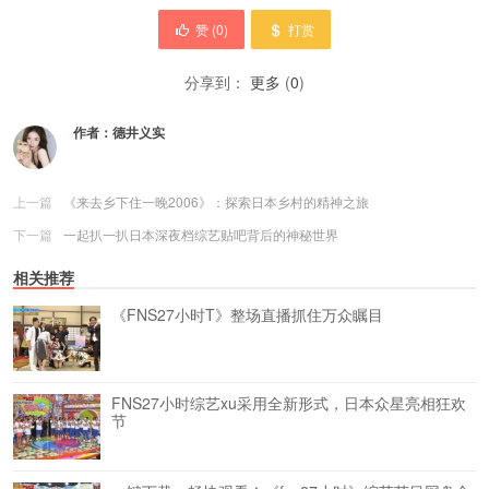
赞 (
0
)
打赏
分享到：
更多
(
0
)
作者：
德井义实
上一篇
《来去乡下住一晚2006》：探索日本乡村的精神之旅
下一篇
一起扒一扒日本深夜档综艺贴吧背后的神秘世界
相关推荐
《FNS27小时T》整场直播抓住万众瞩目
FNS27小时综艺xu采用全新形式，日本众星亮相狂欢
节