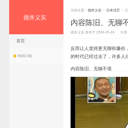
当前位置：
德井义实
日本综艺
>
>
德井义实
内容陈旧、无聊
德井义实 发布于 2024-05-24
分类
首页
反而让人觉得更无聊和廉价
的时代已经过去了，许多人
RSS订阅
内容陈旧、无聊不堪