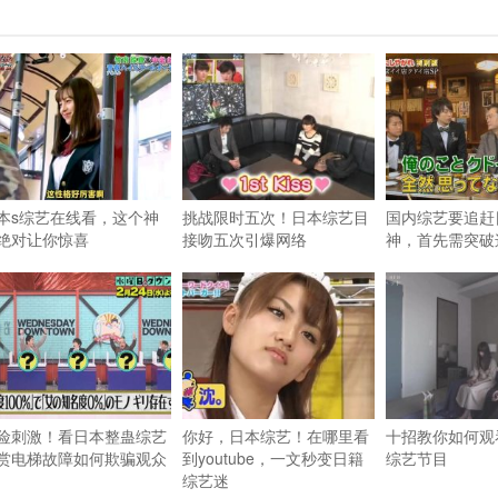
本s综艺在线看，这个神
挑战限时五次！日本综艺目
国内综艺要追赶
绝对让你惊喜
接吻五次引爆网络
神，首先需突破
险刺激！看日本整蛊综艺
你好，日本综艺！在哪里看
十招教你如何观
赏电梯故障如何欺骗观众
到youtube，一文秒变日籍
综艺节目
综艺迷