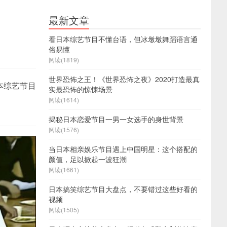
最新文章
看日本综艺节目不懂台语，但冰墩墩舞蹈语言通
俗易懂
阅读(1819)
世界恐怖之王！《世界恐怖之夜》2020打造最真
本综艺节目
实最恐怖的惊悚场景
阅读(1614)
揭秘日本恋爱节目一男一女选手的身世背景
阅读(1576)
当日本相亲娱乐节目遇上中国明星：这个搭配的
颜值，足以掀起一波狂潮
阅读(1661)
日本搞笑综艺节目大盘点，不要错过这些好看的
视频
阅读(1505)