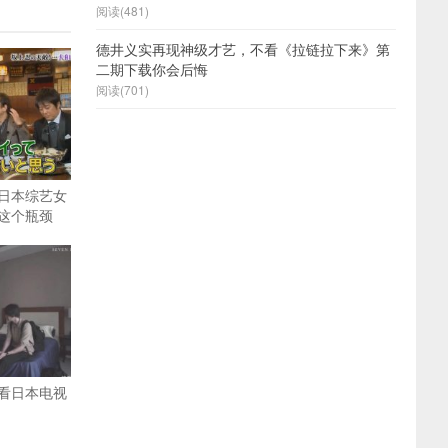
阅读(481)
德井义实再现神级才艺，不看《拉链拉下来》第
二期下载你会后悔
阅读(701)
日本综艺女
这个瓶颈
看日本电视