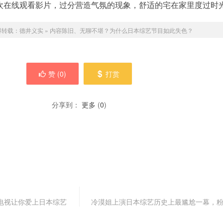
欢在线观看影片，过分营造气氛的现象，舒适的宅在家里度过时
得转载：
德井义实
»
内容陈旧、无聊不堪？为什么日本综艺节目如此失色？
赞 (
0
)
打赏
分享到：
更多
(
0
)
猫眼电视让你爱上日本综艺
冷漠姐上演日本综艺历史上最尴尬一幕，