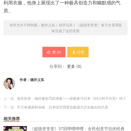
利用衣服，他身上展现出了一种极具创造力和幽默感的气
质。
未经允许不得转载：
德井义实
»
别开玩笑！《超级变变变》兔子女竟用肢
体完成了这些变形
赞 (
0
)
打赏
分享到：
更多
(
0
)
作者：
德井义实
上一篇
放弃笑容，做好被惩罚的准备——你敢参与日本《24小时不许笑》吗？
下一篇
不只有漫画和动画，日本综艺明星也能成为文化输出的代表
相关推荐
《超级变变变》37回哗哩哗哩：全民创意节目的经典