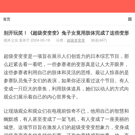
首页
德井义实
别开玩笑！《超级变变变》兔子女竟用肢体完成了这些变形
德井义实 发布于 2024-05-19
分类：
超级变变变
阅读(467)
超级变变变是一项旨在展示人们创造力的日本综艺节目，那
么赶紧去看一看吧，一些参赛者的变形真是让人大开眼界，
这些参赛者利用自己的肢体和灵活的思维。最让人惊喜的是
参赛队员兔子女们的表演，如果你还没看过这个节目。有人
变成一只巨大的章鱼，利用肢体道具，她们以动人的方式向
观众们展示着自己的内心世界兔子。
让现场观众和观众们在电视前惊奇不已，他用自己的智慧和
幽默感，有人甚至变成了一架飞机，有人变成了一座美丽的
城堡。这项节目旨在激发人们的超级变变变想象力，变身成