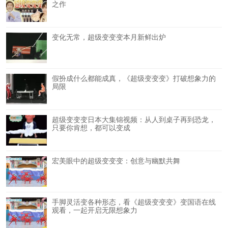
之作
变化无常，超级变变变本月新鲜出炉
假扮成什么都能成真，《超级变变变》打破想象力的
局限
超级变变变日本大集锦视频：从人到桌子再到恐龙，
只要你肯想，都可以变成
宏美眼中的超级变变变：创意与幽默共舞
手脚灵活变各种形态，看《超级变变变》变国语在线
观看，一起开启无限想象力