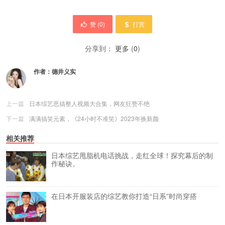
赞 (
0
)
打赏
分享到：
更多
(
0
)
作者：
德井义实
上一篇
日本综艺恶搞整人视频大合集，网友狂赞不绝
下一篇
满满搞笑元素，《24小时不准笑》2023年换新颜
相关推荐
日本综艺甩脂机电话挑战，走红全球！探究幕后的制
作秘诀。
在日本开服装店的综艺教你打造“日系”时尚穿搭