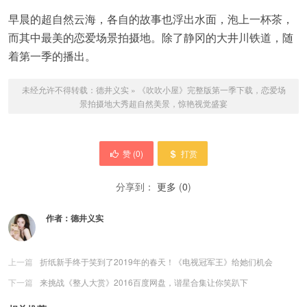
早晨的超自然云海，各自的故事也浮出水面，泡上一杯茶，
而其中最美的恋爱场景拍摄地。除了静冈的大井川铁道，随
着第一季的播出。
未经允许不得转载：
德井义实
»
《吹吹小屋》完整版第一季下载，恋爱场
景拍摄地大秀超自然美景，惊艳视觉盛宴
赞 (
0
)
打赏
分享到：
更多
(
0
)
作者：
德井义实
上一篇
折纸新手终于笑到了2019年的春天！《电视冠军王》给她们机会
下一篇
来挑战《整人大赏》2016百度网盘，谐星合集让你笑趴下