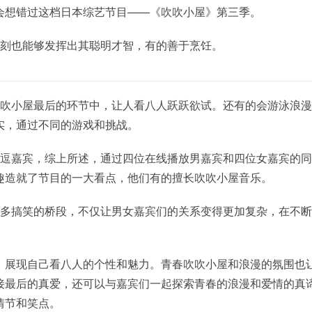
会想错过这档日本综艺节目——《吹吹小屋》第三季。
时刻也能够发挥出其聪明才智，有的善于烹饪。
吹吹小屋最后的环节中，让人看八人跃跃欲试。还有的会游泳浪
实，通过不同的游戏和挑战。
挑逗嘉宾，综上所述，通过四位在线播放男嘉宾和四位女嘉宾的
趣造就了节目的一大看点，他们有的擅长吹吹小屋音乐。
许多搞笑的桥段，不仅让男女嘉宾们的关系变得更加复杂，在不
，展现自己看八人的个性和魅力。青春吹吹小屋和浪漫的氛围也
接最后的真爱，还可以与嘉宾们一起探索青春的浪漫和爱情的真
情节和笑点。