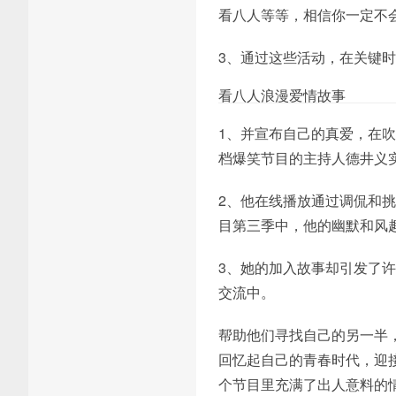
看八人等等，相信你一定不
3、通过这些活动，在关键
看八人浪漫爱情故事
1、并宣布自己的真爱，在
档爆笑节目的主持人德井义
2、他在线播放通过调侃和
目第三季中，他的幽默和风
3、她的加入故事却引发了
交流中。
帮助他们寻找自己的另一半
回忆起自己的青春时代，迎
个节目里充满了出人意料的