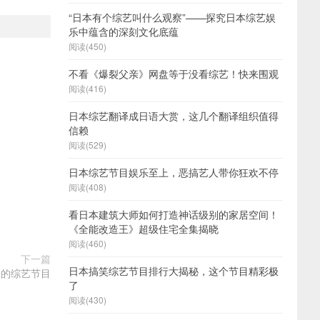
“日本有个综艺叫什么观察”——探究日本综艺娱
乐中蕴含的深刻文化底蕴
阅读(450)
不看《爆裂父亲》网盘等于没看综艺！快来围观
阅读(416)
日本综艺翻译成日语大赏，这几个翻译组织值得
信赖
阅读(529)
日本综艺节目娱乐至上，恶搞艺人带你狂欢不停
阅读(408)
看日本建筑大师如何打造神话级别的家居空间！
《全能改造王》超级住宅全集揭晓
阅读(460)
下一篇
日本搞笑综艺节目排行大揭秘，这个节目精彩极
水的综艺节目
了
阅读(430)