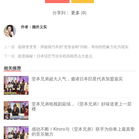
分享到：
更多
(
0
)
作者：
德井义实
上一篇
超级变变变：用超级汽车的“变形金刚”功能，将你的想象力化为现实
下一篇
彩蛋揭秘！日本综艺节目全程高能亮点大盘点
相关推荐
堂本兄弟超大人气，邀请日本巨星代表加盟嘉宾
堂本兄弟电视剧延续，《堂本兄弟》好味道更上一层
楼
感动不断！Kiroro与《堂本兄弟》联手为你奉上最真挚
的音乐魅力