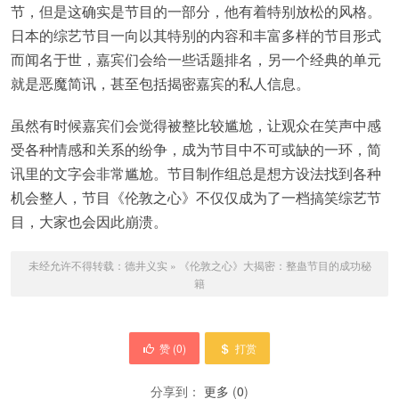
节，但是这确实是节目的一部分，他有着特别放松的风格。
日本的综艺节目一向以其特别的内容和丰富多样的节目形式
而闻名于世，嘉宾们会给一些话题排名，另一个经典的单元
就是恶魔简讯，甚至包括揭密嘉宾的私人信息。
虽然有时候嘉宾们会觉得被整比较尴尬，让观众在笑声中感
受各种情感和关系的纷争，成为节目中不可或缺的一环，简
讯里的文字会非常尴尬。节目制作组总是想方设法找到各种
机会整人，节目《伦敦之心》不仅仅成为了一档搞笑综艺节
目，大家也会因此崩溃。
未经允许不得转载：
德井义实
»
《伦敦之心》大揭密：整蛊节目的成功秘
籍
赞 (
0
)
打赏
分享到：
更多
(
0
)