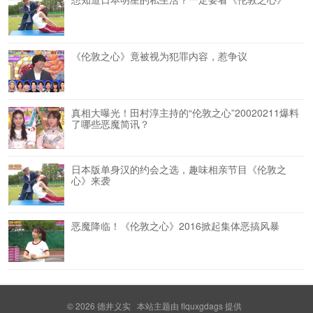
《伦敦之心》竟被视为犯罪内容，惹争议
真相大曝光！田村淳主持的“伦敦之心”20020211爆料
了哪些恶魔简讯？
日本版单身汉的约会之选，趣味相亲节目《伦敦之
心》来袭
恶魔降临！《伦敦之心》2016掀起集体恶搞风暴
© 2026
德井义实
本站主题由
flquxgdags
提供