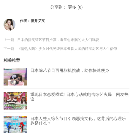
分享到：
更多
(
0
)
作者：
德井义实
上一篇
日本的搞笑综艺节目推荐，看童心未泯的大人们玩耍
下一篇
《情热大陆》少女时代见证日本餐饮大师的精湛厨艺与人生信仰
相关推荐
日本综艺节目再甩脂机挑战，助你快速瘦身
重现日本恋爱模式!-日本心动就电击综艺火爆，网友热
议
日本人整人综艺节目引领恶搞文化，这背后的心理乐
趣是什么？