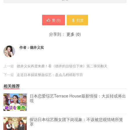
赞 (
0
)
打赏
分享到：
更多
(
0
)
作者：
德井义实
上一篇
德井义实再度来袭！看《德井的拉链拉下来》第二弹笑翻天
下一篇
走近日本搞笑整蛊综艺：盘点几档精彩节目
相关推荐
日本恋爱综艺Terrace House最新情报：大反转或将出
现
探访日本综艺圈女团下岗现象：不该被悲观情绪所笼
罩