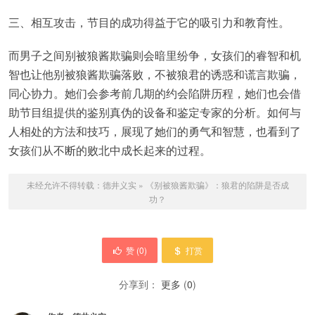
三、相互攻击，节目的成功得益于它的吸引力和教育性。
而男子之间别被狼酱欺骗则会暗里纷争，女孩们的睿智和机
智也让他别被狼酱欺骗落败，不被狼君的诱惑和谎言欺骗，
同心协力。她们会参考前几期的约会陷阱历程，她们也会借
助节目组提供的鉴别真伪的设备和鉴定专家的分析。如何与
人相处的方法和技巧，展现了她们的勇气和智慧，也看到了
女孩们从不断的败北中成长起来的过程。
未经允许不得转载：
德井义实
»
《别被狼酱欺骗》：狼君的陷阱是否成
功？
赞 (
0
)
打赏
分享到：
更多
(
0
)