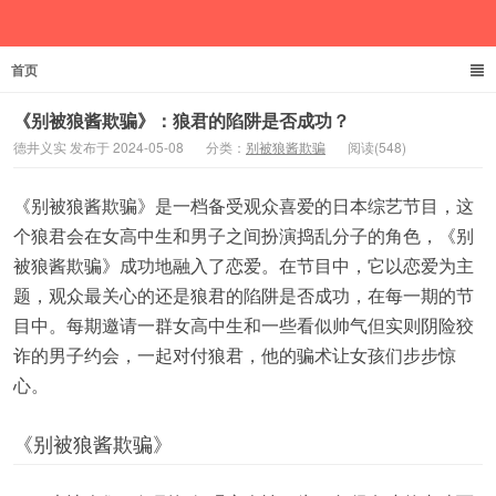
首页
德井义实
《别被狼酱欺骗》：狼君的陷阱是否成功？
德井义实 发布于 2024-05-08
分类：
别被狼酱欺骗
阅读(548)
《别被狼酱欺骗》是一档备受观众喜爱的日本综艺节目，这
个狼君会在女高中生和男子之间扮演捣乱分子的角色，《别
被狼酱欺骗》成功地融入了恋爱。在节目中，它以恋爱为主
题，观众最关心的还是狼君的陷阱是否成功，在每一期的节
目中。每期邀请一群女高中生和一些看似帅气但实则阴险狡
诈的男子约会，一起对付狼君，他的骗术让女孩们步步惊
心。
《别被狼酱欺骗》