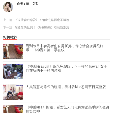
作者：
德井义实
上一篇
《先接吻后恋爱》：相亲之路再也不尴尬。
下一篇
颠覆你的见识！《爆裂爸爸》引领新潮流
相关推荐
看到节目中参赛者们奋勇拼搏，你心情会变得很好
哦，《神舌》第一季在线
《神舌kiss忍耐》综艺完整版：不一样的 kawaii 女子
们在玩的不一样的游戏
人类智慧与勇气的碰撞，看神舌kiss忍耐节目完整版
《神舌kiss》揭秘：看女艺人们化身舞蹈高手瞬间变身
搞笑女神