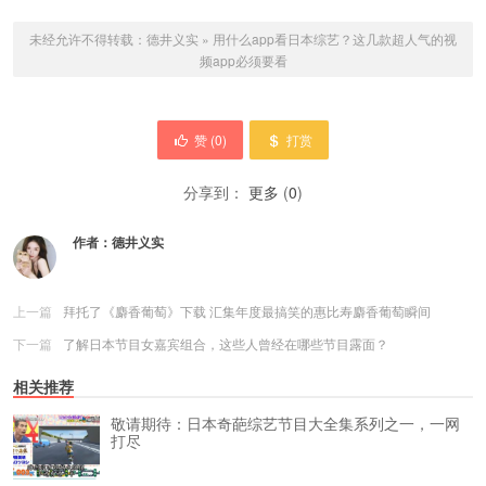
未经允许不得转载：
德井义实
»
用什么app看日本综艺？这几款超人气的视
频app必须要看
赞 (
0
)
打赏
分享到：
更多
(
0
)
作者：
德井义实
上一篇
拜托了《麝香葡萄》下载 汇集年度最搞笑的惠比寿麝香葡萄瞬间
下一篇
了解日本节目女嘉宾组合，这些人曾经在哪些节目露面？
相关推荐
敬请期待：日本奇葩综艺节目大全集系列之一，一网
打尽