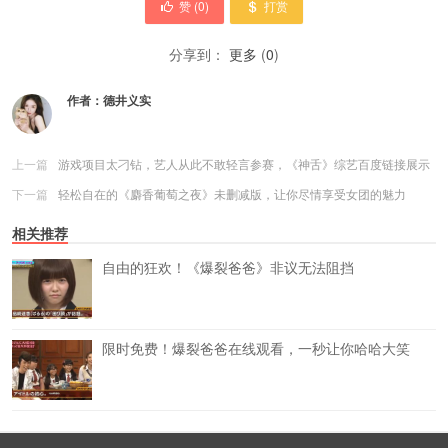
赞 (
0
)
打赏
分享到：
更多
(
0
)
作者：
德井义实
上一篇
游戏项目太刁钻，艺人从此不敢轻言参赛，《神舌》综艺百度链接展示
下一篇
轻松自在的《麝香葡萄之夜》未删减版，让你尽情享受女团的魅力
相关推荐
自由的狂欢！《爆裂爸爸》非议无法阻挡
限时免费！爆裂爸爸在线观看，一秒让你哈哈大笑