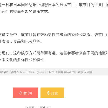
是一种将日本国民想象中理想日本的展示节目，该节目的主要目
为它们独特而有趣的娱乐方式。
这篇文章中，该节目旨在鼓励男性寻求新的经验和刺激。该节目
哥表演，食品和化妆品等。
击惩罚，这种娱乐方式简单而有趣。这些参赛者来自不同的地区
日本文化的多样性和独特性。
得转载：
德井义实
»
日本综艺排名前十名带你领略最纯正的日式娱乐风情
赞 (
0
)
打赏
分享到：
更多
(
0
)