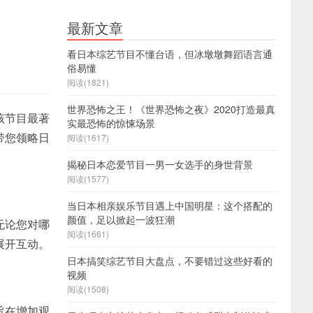
最新文章
看日本综艺节目不懂台语，但冰墩墩舞蹈语言通
俗易懂
阅读(1821)
世界恐怖之王！《世界恐怖之夜》2020打造最真
该节目最著
实最恐怖的惊悚场景
带您领略日
阅读(1617)
揭秘日本恋爱节目一男一女选手的身世背景
阅读(1577)
当日本相亲娱乐节目遇上中国明星：这个搭配的
颜值，足以掀起一波狂潮
无论您对哪
阅读(1661)
展开互动。
日本搞笑综艺节目大盘点，不要错过这些好看的
视频
阅读(1508)
旨在增加观