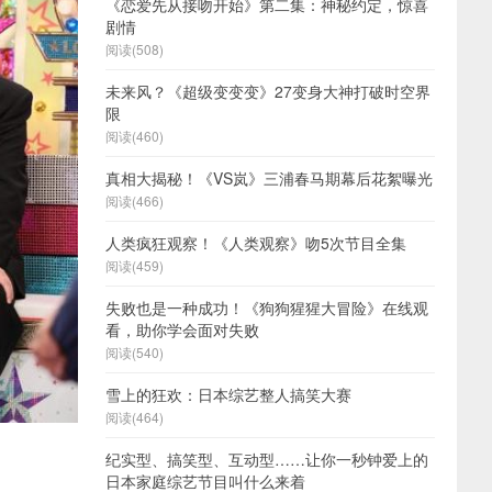
《恋爱先从接吻开始》第二集：神秘约定，惊喜
剧情
阅读(508)
未来风？《超级变变变》27变身大神打破时空界
限
阅读(460)
真相大揭秘！《VS岚》三浦春马期幕后花絮曝光
阅读(466)
人类疯狂观察！《人类观察》吻5次节目全集
阅读(459)
失败也是一种成功！《狗狗猩猩大冒险》在线观
看，助你学会面对失败
阅读(540)
雪上的狂欢：日本综艺整人搞笑大赛
阅读(464)
纪实型、搞笑型、互动型……让你一秒钟爱上的
日本家庭综艺节目叫什么来着