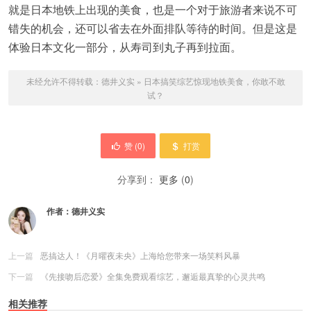
就是日本地铁上出现的美食，也是一个对于旅游者来说不可
错失的机会，还可以省去在外面排队等待的时间。但是这是
体验日本文化一部分，从寿司到丸子再到拉面。
未经允许不得转载：
德井义实
»
日本搞笑综艺惊现地铁美食，你敢不敢
试？
赞 (
0
)
打赏
分享到：
更多
(
0
)
作者：
德井义实
上一篇
恶搞达人！《月曜夜未央》上海给您带来一场笑料风暴
下一篇
《先接吻后恋爱》全集免费观看综艺，邂逅最真挚的心灵共鸣
相关推荐