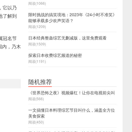
阅读(1066)
，它以乃
限时挑战的搞笑境地：2023年《24小时不准笑》
地了解到
能够承载多少欢声笑语？
阅读(1209)
日本经典整蛊综艺无删减版，这里免费观看
属冠名节
阅读(1509)
国内，乃木
探索日本收费综艺频道的秘密
阅读(1191)
随机推荐
《世界恐怖之夜》视频爆红！让你在电视前尖叫
阅读(566)
一文搞懂日本料理综艺节目叫什么，涵盖全方位
美食探索
阅读(450)