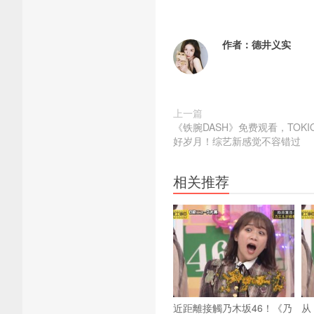
作者：
德井义实
上一篇
《铁腕DASH》免费观看，TOK
好岁月！综艺新感觉不容错过
相关推荐
近距離接觸乃木坂46！《乃
从