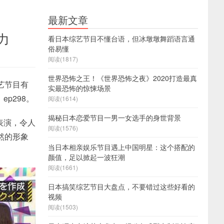
最新文章
力
看日本综艺节目不懂台语，但冰墩墩舞蹈语言通
俗易懂
阅读(1817)
世界恐怖之王！《世界恐怖之夜》2020打造最真
艺节目有
实最恐怖的惊悚场景
p298。
阅读(1614)
揭秘日本恋爱节目一男一女选手的身世背景
表演，令人
阅读(1576)
然的形象
当日本相亲娱乐节目遇上中国明星：这个搭配的
颜值，足以掀起一波狂潮
阅读(1661)
日本搞笑综艺节目大盘点，不要错过这些好看的
视频
阅读(1503)