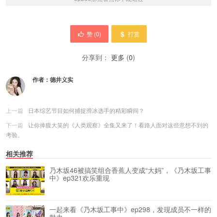
赞 (
0
)
打赏
分享到：
更多
(
0
)
作者：
德井义实
上一篇
日本综艺节目如何捕捉滑冰选手的精彩瞬间？
下一篇
让你捧腹大笑的《人类观察》全集又来了！看路人面对这些意想不到的
考验。
相关推荐
乃木坂46被搞笑组合香蕉人变成“大妈”，《乃木坂工事
中》ep321欢乐重现
一起来看《乃木坂工事中》ep298，发现成员不一样的
魅力