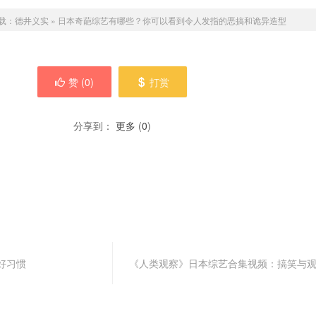
载：
德井义实
»
日本奇葩综艺有哪些？你可以看到令人发指的恶搞和诡异造型
赞 (
0
)
打赏
分享到：
更多
(
0
)
好习惯
《人类观察》日本综艺合集视频：搞笑与