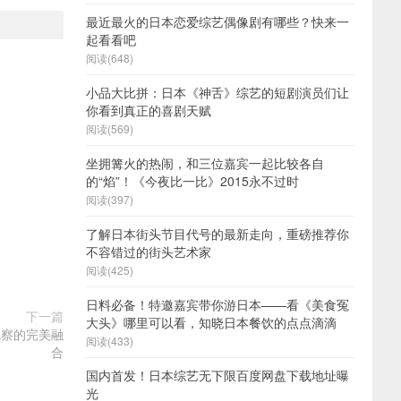
最近最火的日本恋爱综艺偶像剧有哪些？快来一
起看看吧
阅读(648)
小品大比拼：日本《神舌》综艺的短剧演员们让
你看到真正的喜剧天赋
阅读(569)
坐拥篝火的热闹，和三位嘉宾一起比较各自
的“焰”！《今夜比一比》2015永不过时
阅读(397)
了解日本街头节目代号的最新走向，重磅推荐你
不容错过的街头艺术家
阅读(425)
日料必备！特邀嘉宾带你游日本——看《美食冤
下一篇
大头》哪里可以看，知晓日本餐饮的点点滴滴
观察的完美融
阅读(433)
合
国内首发！日本综艺无下限百度网盘下载地址曝
光