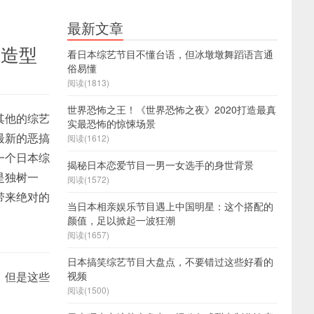
最新文章
异造型
看日本综艺节目不懂台语，但冰墩墩舞蹈语言通
俗易懂
阅读(1813)
世界恐怖之王！《世界恐怖之夜》2020打造最真
其他的综艺
实最恐怖的惊悚场景
最新的恶搞
阅读(1612)
一个日本综
揭秘日本恋爱节目一男一女选手的身世背景
是独树一
阅读(1572)
带来绝对的
当日本相亲娱乐节目遇上中国明星：这个搭配的
颜值，足以掀起一波狂潮
阅读(1657)
日本搞笑综艺节目大盘点，不要错过这些好看的
，但是这些
视频
阅读(1500)