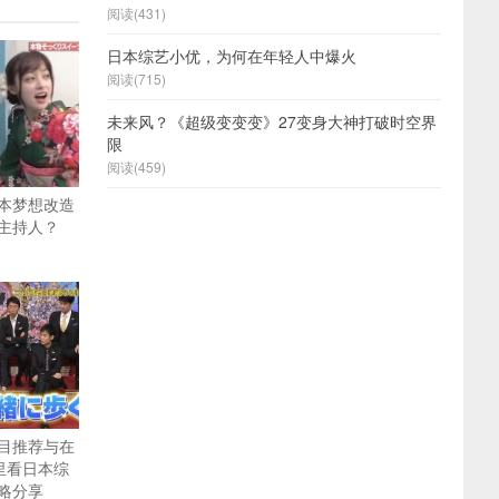
阅读(431)
日本综艺小优，为何在年轻人中爆火
阅读(715)
未来风？《超级变变变》27变身大神打破时空界
限
阅读(459)
本梦想改造
主持人？
目推荐与在
里看日本综
略分享