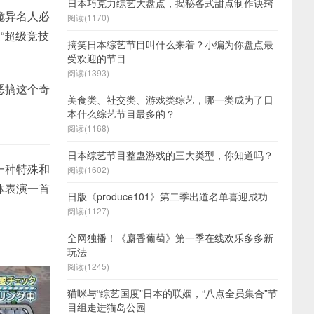
日本巧克力综艺大盘点，揭秘各式甜点制作诀窍
诡异名人必
阅读(1170)
“超级竞技
搞笑日本综艺节目叫什么来着？小编为你盘点最
受欢迎的节目
阅读(1393)
恶搞这个奇
美食类、社交类、游戏类综艺，哪一类成为了日
本什么综艺节目最多的？
阅读(1168)
日本综艺节目整蛊游戏的三大类型，你知道吗？
一种特殊和
阅读(1602)
体表演一首
日版《produce101》第二季出道名单喜迎成功
阅读(1127)
全网独播！《麝香葡萄》第一季在线欢乐多多新
玩法
阅读(1245)
猫咪与“综艺国度”日本的联姻，“八点全员集合”节
目组走进猫岛公园