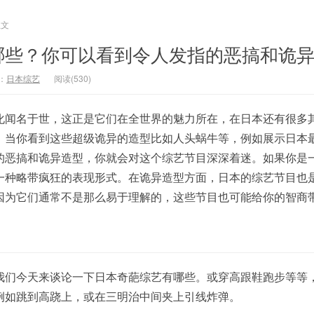
正文
哪些？你可以看到令人发指的恶搞和诡
：
日本综艺
阅读(530)
化闻名于世，这正是它们在全世界的魅力所在，在日本还有很多
。当你看到这些超级诡异的造型比如人头蜗牛等，例如展示日本
的恶搞和诡异造型，你就会对这个综艺节目深深着迷。如果你是
一种略带疯狂的表现形式。在诡异造型方面，日本的综艺节目也
因为它们通常不是那么易于理解的，这些节目也可能给你的智商
我们今天来谈论一下日本奇葩综艺有哪些。或穿高跟鞋跑步等等
例如跳到高跷上，或在三明治中间夹上引线炸弹。