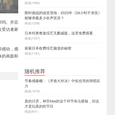
阅读(1066)
限时挑战的搞笑境地：2023年《24小时不准笑》
能够承载多少欢声笑语？
家吗。并且
阅读(1208)
在受访者家
日本经典整蛊综艺无删减版，这里免费观看
阅读(1507)
探索日本收费综艺频道的秘密
和感动，感
阅读(1191)
换的画面和
随机推荐
节奏感爆棚：《矛盾大对决》中拓也哥的弹唱实
力
阅读(1679)
真的讨厌，神舌kiss的这个环节有点硬核，但这
才是玩真的的节目
阅读(601)