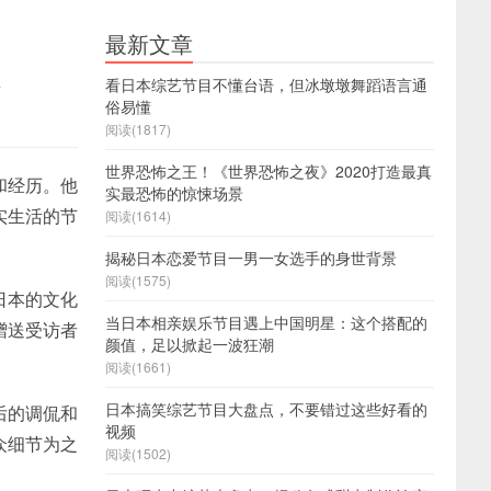
最新文章
密
看日本综艺节目不懂台语，但冰墩墩舞蹈语言通
俗易懂
阅读(1817)
世界恐怖之王！《世界恐怖之夜》2020打造最真
和经历。他
实最恐怖的惊悚场景
实生活的节
阅读(1614)
揭秘日本恋爱节目一男一女选手的身世背景
阅读(1575)
日本的文化
当日本相亲娱乐节目遇上中国明星：这个搭配的
赠送受访者
颜值，足以掀起一波狂潮
阅读(1661)
日本搞笑综艺节目大盘点，不要错过这些好看的
后的调侃和
视频
众细节为之
阅读(1502)