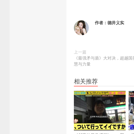
作者：
德井义实
上一篇
《最强矛与盾》大对决，超越国
慧与力量
相关推荐