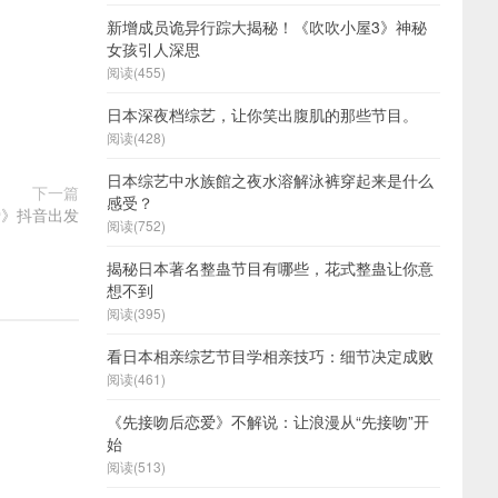
新增成员诡异行踪大揭秘！《吹吹小屋3》神秘
女孩引人深思
阅读(455)
日本深夜档综艺，让你笑出腹肌的那些节目。
阅读(428)
日本综艺中水族館之夜水溶解泳裤穿起来是什么
下一篇
感受？
爱》抖音出发
阅读(752)
揭秘日本著名整蛊节目有哪些，花式整蛊让你意
想不到
阅读(395)
看日本相亲综艺节目学相亲技巧：细节决定成败
阅读(461)
《先接吻后恋爱》不解说：让浪漫从“先接吻”开
始
阅读(513)