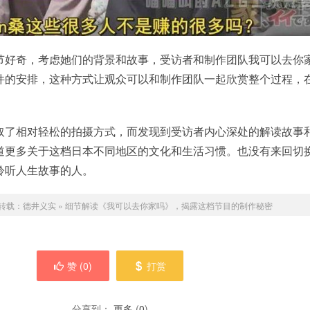
节好奇，考虑她们的背景和故事，受访者和制作团队我可以去你
件的安排，这种方式让观众可以和制作团队一起欣赏整个过程，
取了相对轻松的拍摄方式，而发现到受访者内心深处的解读故事
道更多关于这档日本不同地区的文化和生活习惯。也没有来回切
聆听人生故事的人。
转载：
德井义实
»
细节解读《我可以去你家吗》，揭露这档节目的制作秘密
赞 (
0
)
打赏
分享到：
更多
(
0
)