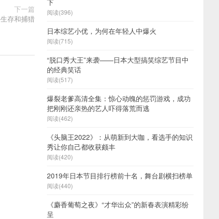
下
下一篇
阅读(396)
外生存和捕猎
日本综艺小优，为何在年轻人中爆火
阅读(715)
“脱口秀大王”来袭——日本大型搞笑综艺节目中
的经典笑话
阅读(517)
爆裂老爹高清全集：惊心动魄的惩罚游戏，成功
把刚刚还亲热的艺人吓得落荒而逃
阅读(462)
《头脑王2022》：从萌新到大咖，看选手的知识
秀让你自己都收获颇丰
阅读(420)
2019年日本节目排行榜前十名，舞台剧横扫榜单
阅读(440)
《麝香葡萄之夜》“才华出众”的新春表演精彩纷
呈