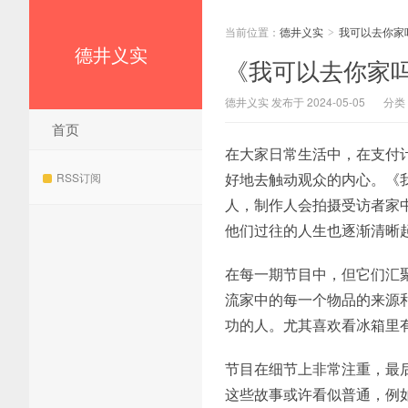
当前位置：
德井义实
我可以去你家
>
德井义实
《我可以去你家
德井义实 发布于 2024-05-05
分类
首页
在大家日常生活中，在支付
好地去触动观众的内心。《
RSS订阅
人，制作人会拍摄受访者家
他们过往的人生也逐渐清晰
在每一期节目中，但它们汇
流家中的每一个物品的来源
功的人。尤其喜欢看冰箱里
节目在细节上非常注重，最
这些故事或许看似普通，例