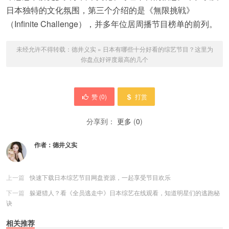
日本独特的文化氛围，第三个介绍的是《無限挑戦》
（Infinite Challenge），并多年位居周播节目榜单的前列。
未经允许不得转载：
德井义实
»
日本有哪些十分好看的综艺节目？这里为
你盘点好评度最高的几个
赞 (
0
)
打赏
分享到：
更多
(
0
)
作者：
德井义实
上一篇
快速下载日本综艺节目网盘资源，一起享受节目欢乐
下一篇
躲避猎人？看《全员逃走中》日本综艺在线观看，知道明星们的逃跑秘
诀
相关推荐