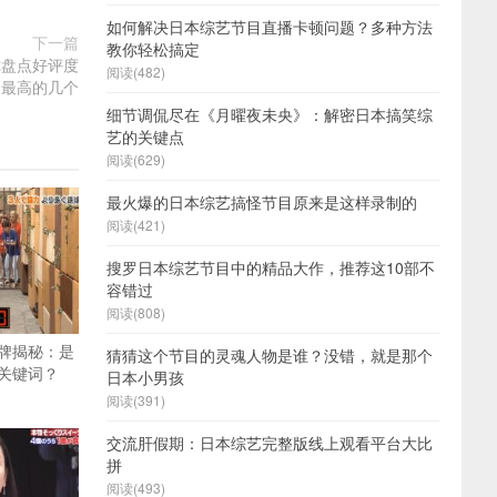
如何解决日本综艺节目直播卡顿问题？多种方法
下一篇
教你轻松搞定
你盘点好评度
阅读(482)
最高的几个
细节调侃尽在《月曜夜未央》：解密日本搞笑综
艺的关键点
阅读(629)
最火爆的日本综艺搞怪节目原来是这样录制的
阅读(421)
搜罗日本综艺节目中的精品大作，推荐这10部不
容错过
阅读(808)
牌揭秘：是
猜猜这个节目的灵魂人物是谁？没错，就是那个
关键词？
日本小男孩
阅读(391)
交流肝假期：日本综艺完整版线上观看平台大比
拼
阅读(493)