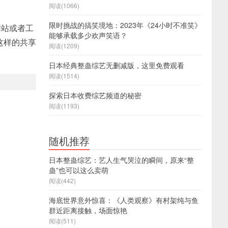
阅读(1066)
限时挑战的搞笑境地：2023年《24小时不准笑》
网站或者工
能够承载多少欢声笑语？
这样的共享
阅读(1209)
日本经典整蛊综艺无删减版，这里免费观看
阅读(1514)
探索日本收费综艺频道的秘密
阅读(1193)
随机推荐
日本整蛊综艺：艺人生气哭泣的瞬间，原来“整
蛊”也可以这么卖萌
阅读(442)
海底世界意外惊喜：《人类观察》有村架纯与鱼
群近距离接触，场面惊艳
阅读(511)