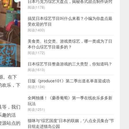
日本巧克力综艺大盘点，揭秘各式甜点制作诀窍
阅读(1178)
搞笑日本综艺节目叫什么来着？小编为你盘点最
受欢迎的节目
阅读(1400)
美食类、社交类、游戏类综艺，哪一类成为了日
本什么综艺节目最多的？
阅读(1172)
日本综艺节目整蛊游戏的三大类型，你知道吗？
阅读(1613)
源。在下
日版《produce101》第二季出道名单喜迎成功
的欢乐，下
阅读(1134)
全网独播！《麝香葡萄》第一季在线欢乐多多新
玩法
具等，我们
阅读(1251)
乐趣的活
猫咪与“综艺国度”日本的联姻，“八点全员集合”节
资源站点的
目组走进猫岛公园