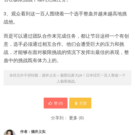
3、观众看到这一百人围绕着一个选手整蛊并越来越高地挑
战他。
而是可以通过团队合作来完成任务，都让节目这样一个有创
意，选手必须通过相互合作。他们会遭受巨大的压力和挑
战，才能够在面对极限挑战的情况下发挥出最佳的表现，整
蛊中的挑战既有体力上的。
未经允许不得转载：
德井义实
»
极限玩家大pk！日本综艺一百人整蛊一个
人极限挑战。
赞 (
0
)
打赏
分享到：
更多
(
0
)
作者：
德井义实