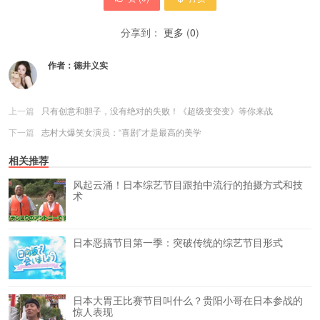
分享到：
更多
(
0
)
作者：
德井义实
上一篇
只有创意和胆子，没有绝对的失败！《超级变变变》等你来战
下一篇
志村大爆笑女演员：“喜剧”才是最高的美学
相关推荐
风起云涌！日本综艺节目跟拍中流行的拍摄方式和技
术
日本恶搞节目第一季：突破传统的综艺节目形式
日本大胃王比赛节目叫什么？贵阳小哥在日本参战的
惊人表现