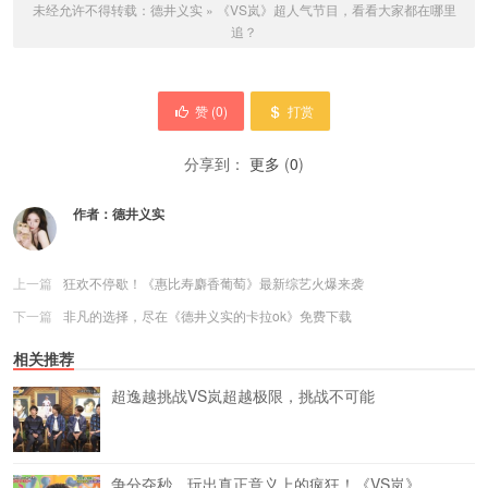
未经允许不得转载：
德井义实
»
《VS岚》超人气节目，看看大家都在哪里
追？
赞 (
0
)
打赏
分享到：
更多
(
0
)
作者：
德井义实
上一篇
狂欢不停歇！《惠比寿麝香葡萄》最新综艺火爆来袭
下一篇
非凡的选择，尽在《德井义实的卡拉ok》免费下载
相关推荐
超逸越挑战VS岚超越极限，挑战不可能
争分夺秒，玩出真正意义上的疯狂！《VS岚》