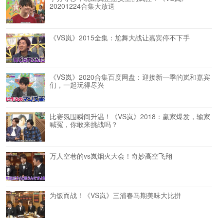
20201224合集大放送
《VS岚》2015全集：尬舞大战让嘉宾停不下手
《VS岚》2020合集百度网盘：迎接新一季的岚和嘉宾
们，一起玩得尽兴
比赛氛围瞬间升温！《VS岚》2018：赢家爆发，输家
喊冤，你敢来挑战吗？
万人空巷的vs岚烟火大会！奇妙高空飞翔
为饭而战！《VS岚》三浦春马期美味大比拼