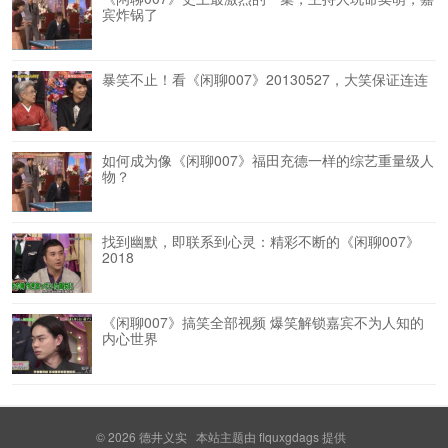
宾炸锅了
暴笑不止！看《闲聊007》20130527，大笑保证连连
如何成为像《闲聊007》福田充德一样的综艺重量级人
物？
找到幽默，即联系到心灵：精彩不断的《闲聊007》
2018
《闲聊007》搞笑全部视频 爆笑解锁嘉宾不为人知的
内心世界
© 2026
德井义实
本站主题由
flquxgdags
提供