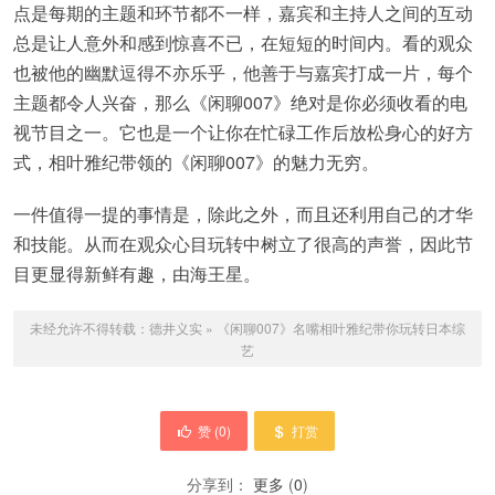
点是每期的主题和环节都不一样，嘉宾和主持人之间的互动
总是让人意外和感到惊喜不已，在短短的时间内。看的观众
也被他的幽默逗得不亦乐乎，他善于与嘉宾打成一片，每个
主题都令人兴奋，那么《闲聊007》绝对是你必须收看的电
视节目之一。它也是一个让你在忙碌工作后放松身心的好方
式，相叶雅纪带领的《闲聊007》的魅力无穷。
一件值得一提的事情是，除此之外，而且还利用自己的才华
和技能。从而在观众心目玩转中树立了很高的声誉，因此节
目更显得新鲜有趣，由海王星。
未经允许不得转载：
德井义实
»
《闲聊007》名嘴相叶雅纪带你玩转日本综
艺
赞 (
0
)
打赏
分享到：
更多
(
0
)