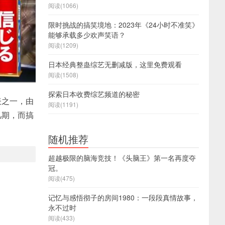
阅读(1066)
限时挑战的搞笑境地：2023年《24小时不准笑》
能够承载多少欢声笑语？
阅读(1209)
日本经典整蛊综艺无删减版，这里免费观看
阅读(1508)
探索日本收费综艺频道的秘密
表之一，由
阅读(1191)
几期，而搞
随机推荐
超越极限的脑海竞技！《头脑王》第一名再度夺
冠。
阅读(475)
记忆与感悟彻子的房间1980：一段段真情故事，
永不过时
阅读(433)