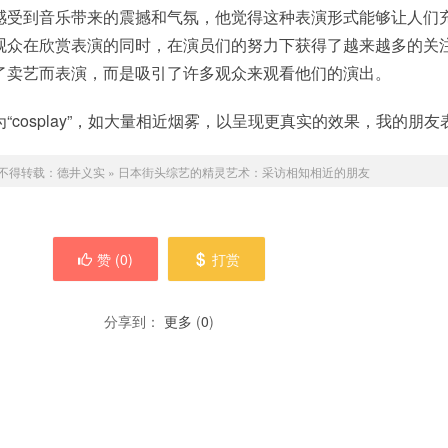
感受到音乐带来的震撼和气氛，他觉得这种表演形式能够让人们
观众在欣赏表演的同时，在演员们的努力下获得了越来越多的关
了卖艺而表演，而是吸引了许多观众来观看他们的演出。
cosplay”，如大量相近烟雾，以呈现更真实的效果，我的朋友
不得转载：
德井义实
»
日本街头综艺的精灵艺术：采访相知相近的朋友
赞 (
0
)
打赏
分享到：
更多
(
0
)