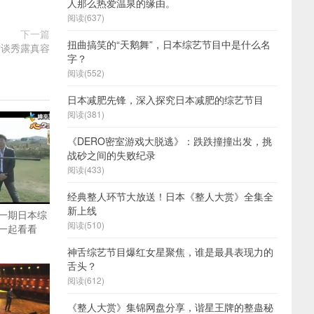
人那么热爱温泉的缘由。
阅读(637)
下一篇
扭曲搞笑的“天鹅舞”，日本综艺节目中是什么名
访谈秀露真容
字？
阅读(552)
日本减肥先锋，深入探究日本减肥的综艺节目
阅读(381)
《DERO密室游戏大脱逃》：跌跌撞撞出发，挑
战砂之间的失败纪录
阅读(433)
经典整人环节大放送！日本《整人大赏》全集全
新上线
一期日本综
阅读(510)
一起看看
神舌综艺节目爆红女星聚焦，谁是最具表现力的
舌头？
阅读(612)
《整人大赏》集锦网盘分享，谐星王牌的整蛊秘