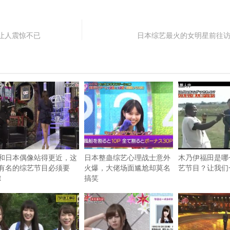
让人震惊不已
日本综艺最火的女明星前往
和日本偶像站得更近，这
日本整蛊综艺心理战士意外
木乃伊福田是哪
有名的综艺节目必须要
火爆，大佬场面尴尬却莫名
艺节目？让我们
t
搞笑