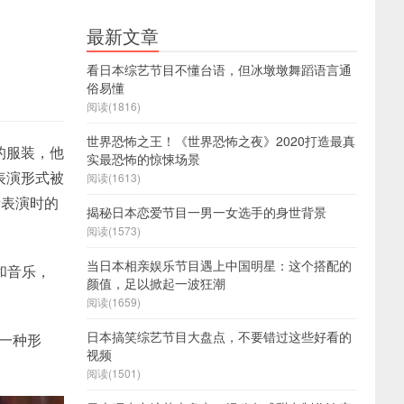
最新文章
看日本综艺节目不懂台语，但冰墩墩舞蹈语言通
俗易懂
阅读(1816)
世界恐怖之王！《世界恐怖之夜》2020打造最真
的服装，他
实最恐怖的惊悚场景
表演形式被
阅读(1613)
看表演时的
揭秘日本恋爱节目一男一女选手的身世背景
阅读(1573)
当日本相亲娱乐节目遇上中国明星：这个搭配的
和音乐，
颜值，足以掀起一波狂潮
阅读(1659)
日本搞笑综艺节目大盘点，不要错过这些好看的
的一种形
视频
阅读(1501)