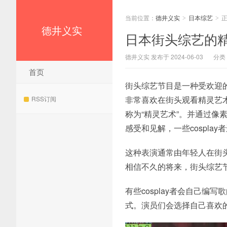
当前位置：
德井义实
日本综艺
>
>
德井义实
日本街头综艺的
德井义实 发布于 2024-06-03
分类
首页
街头综艺节目是一种受欢迎
非常喜欢在街头观看精灵艺
RSS订阅
称为“精灵艺术”。并通过
感受和见解，一些cospla
这种表演通常由年轻人在街头
相信不久的将来，街头综艺
有些cosplay者会自己
式。演员们会选择自己喜欢