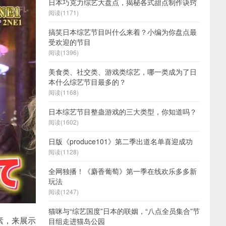
日本巧克力综艺大盘点，揭秘各式甜点制作诀窍
阅读(1171)
搞笑日本综艺节目叫什么来着？小编为你盘点最
受欢迎的节目
阅读(1396)
美食类、社交类、游戏类综艺，哪一类成为了日
本什么综艺节目最多的？
阅读(1168)
日本综艺节目整蛊游戏的三大类型，你知道吗？
阅读(1602)
日版《produce101》第二季出道名单喜迎成功
阅读(1128)
全网独播！《麝香葡萄》第一季在线欢乐多多新
玩法
阅读(1247)
猫咪与“综艺国度”日本的联姻，“八点全员集合”节
素，来展示
目组走进猫岛公园