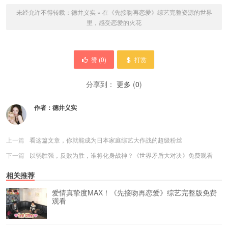
未经允许不得转载：
德井义实
»
在《先接吻再恋爱》综艺完整资源的世界
里，感受恋爱的火花
赞 (
0
)
打赏
分享到：
更多
(
0
)
作者：
德井义实
上一篇
看这篇文章，你就能成为日本家庭综艺大作战的超级粉丝
下一篇
以弱胜强，反败为胜，谁将化身战神？《世界矛盾大对决》免费观看
相关推荐
爱情真挚度MAX！《先接吻再恋爱》综艺完整版免费
观看