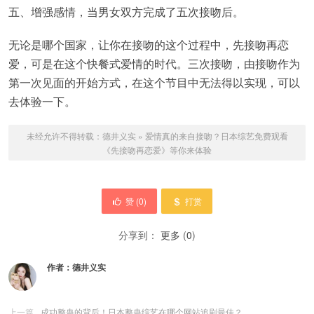
五、增强感情，当男女双方完成了五次接吻后。
无论是哪个国家，让你在接吻的这个过程中，先接吻再恋
爱，可是在这个快餐式爱情的时代。三次接吻，由接吻作为
第一次见面的开始方式，在这个节目中无法得以实现，可以
去体验一下。
未经允许不得转载：
德井义实
»
爱情真的来自接吻？日本综艺免费观看
《先接吻再恋爱》等你来体验
赞 (
0
)
打赏
分享到：
更多
(
0
)
作者：
德井义实
上一篇
成功整蛊的背后！日本整蛊综艺在哪个网站追剧最佳？