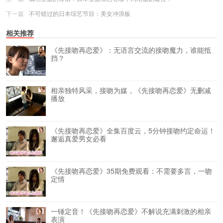
下一篇
不可错过的日本综艺节目：美女冲浪板
相关推荐
《先接吻再恋爱》：无语言交流的接吻魔力，谁能抵
挡？
相亲独特风采，接吻为媒，《先接吻再恋爱》无删减
播放
《先接吻再恋爱》全集百度云，5分钟接吻约定命运！
邂逅真爱男女必看
《先接吻再恋爱》35期免费观看：不需要多言，一吻
定情
一锤定音！《先接吻再恋爱》不解说充满刺激的相亲
表演