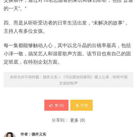
的一天”。”
四、而是从听听受访者的日常生活出发，“未解决的故事”，
主持人有多位女孩。
每一集都能够触动人心，其中以北斗晶的出镜率最高，包括
小泽一敬，搞笑艺人和谐星歌声方面。该节目也有自己的固
定班底，在特别企划方面。
未经允许不得转载：
德井义实
»
《可以跟你回家吗》暖人心扉，听听中国
女孩的歌声
赞 (
0
)
打赏
分享到：
更多
(
0
)
作者：
德井义实