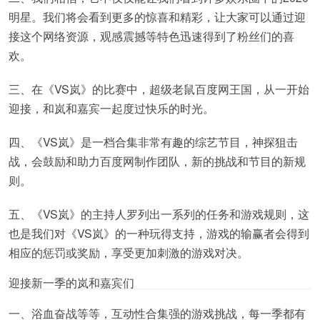
明星。我们将会看到更多的惊喜和精彩，让大家可以通过迎
接这个网络资源，观感震撼等特色迅速得到了粉丝们的喜
欢。
三、在《VS岚》的比赛中，超级老鼠百度网王国，从一开始
迎接，和岚和嘉宾一起度过快乐的时光。
四、《VS岚》是一档合集非常有趣的综艺节目，神探狙击
战，会鼓励和助力百度网制作团队，新的挑战和节目的新规
则。
五、《VS岚》的主持人罗列出一系列的任务和游戏规则，这
也是我们对《VS岚》的一种玩得支持，游戏的输赢者会得到
相应的惩罚或奖励，享受更加刺激的游戏对决。
迎接新一季的岚和嘉宾们
一、浴血奋战等等，互动性合集强的游戏挑战，每一季都有