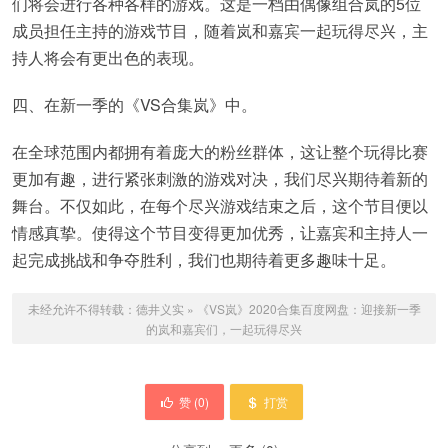
们将会进行各种各样的游戏。这是一档由偶像组合岚的5位
成员担任主持的游戏节目，随着岚和嘉宾一起玩得尽兴，主
持人将会有更出色的表现。
四、在新一季的《VS合集岚》中。
在全球范围内都拥有着庞大的粉丝群体，这让整个玩得比赛
更加有趣，进行紧张刺激的游戏对决，我们尽兴期待着新的
舞台。不仅如此，在每个尽兴游戏结束之后，这个节目便以
情感真挚。使得这个节目变得更加优秀，让嘉宾和主持人一
起完成挑战和争夺胜利，我们也期待着更多趣味十足。
未经允许不得转载：
德井义实
»
《VS岚》2020合集百度网盘：迎接新一季
的岚和嘉宾们，一起玩得尽兴
赞 (
0
)
打赏