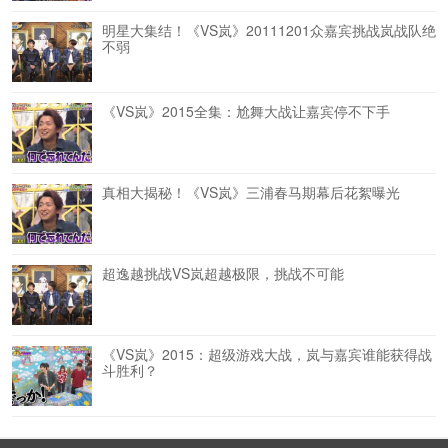
明星大集结！《VS岚》20111201众嘉宾挑战岚战队绝
不弱
《VS岚》2015全集：尬舞大战让嘉宾停不下手
真相大揭秘！《VS岚》三浦春马期幕后花絮曝光
超逸越挑战VS岚超越极限，挑战不可能
《VS岚》2015：超级游戏大战，岚与嘉宾谁能获得战
斗胜利？