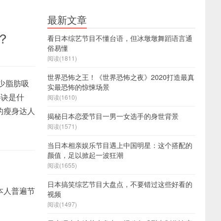
最新文章
？
看日本综艺节目不懂台语，但冰墩墩舞蹈语言通
俗易懂
阅读(1811)
世界恐怖之王！《世界恐怖之夜》2020打造最真
少脂肪吸
实最恐怖的惊悚场景
秘诀是什
阅读(1610)
的瘦身达人
揭秘日本恋爱节目一男一女选手的身世背景
阅读(1571)
当日本相亲娱乐节目遇上中国明星：这个搭配的
颜值，足以掀起一波狂潮
阅读(1655)
日本搞笑综艺节目大盘点，不要错过这些好看的
本人普遍节
视频
阅读(1497)