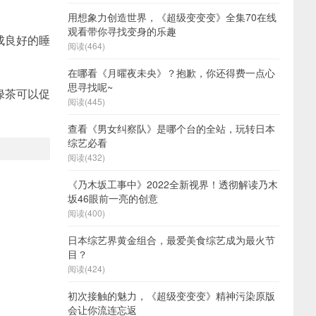
用想象力创造世界，《超级变变变》全集70在线
观看带你寻找变身的乐趣
成良好的睡
阅读(464)
。
在哪看《月曜夜未央》？抱歉，你还得费一点心
思寻找呢~
绿茶可以促
阅读(445)
查看《男女纠察队》是哪个台的全站，玩转日本
综艺必看
阅读(432)
《乃木坂工事中》2022全新视界！透彻解读乃木
坂46眼前一亮的创意
阅读(400)
日本综艺界黄金组合，最爱美食综艺成为最火节
目？
阅读(424)
初次接触的魅力，《超级变变变》精神污染原版
会让你流连忘返