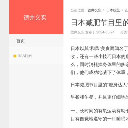
当前位置：
德井义实
日本综艺
>
>
德井义实
日本减肥节目里的
德井义实 发布于 2024-05-24
分类
首页
日本以其“和风”美食而闻名
收，还有一些小技巧日本的
RSS订阅
么，同时消耗掉身体里的多
们，他们成功地减下了体重
日本减肥节目里的“瘦身达人
早餐和午餐，并且更仔细地
一、长时间的有氧运动有助
目有自觉地遵守的一种睡眠