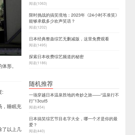
阅读(1063)
限时挑战的搞笑境地：2023年《24小时不准笑》
能够承载多少欢声笑语？
阅读(1202)
日本经典整蛊综艺无删减版，这里免费观看
阅读(1495)
探索日本收费综艺频道的秘密
阅读(1186)
的体形。
随机推荐
:
一场穿越日本温泉胜地的奇妙之旅——“温泉行不
行”13cut5
汤，睡眠充
阅读(454)
日本搞笑综艺节目名字大全，哪一个才是你的最
爱？
除了以上几
阅读(440)