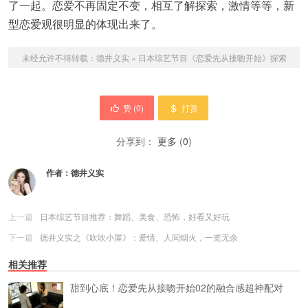
了一起。恋爱不再固定不变，相互了解探索，激情等等，新
型恋爱观很明显的体现出来了。
未经允许不得转载：
德井义实
»
日本综艺节目《恋爱先从接吻开始》探索
赞 (
0
)
打赏
分享到：
更多
(
0
)
作者：
德井义实
上一篇
日本综艺节目推荐：舞蹈、美食、恐怖，好看又好玩
下一篇
德井义实之《吹吹小屋》：爱情、人间烟火，一览无余
相关推荐
甜到心底！恋爱先从接吻开始02的融合感超神配对