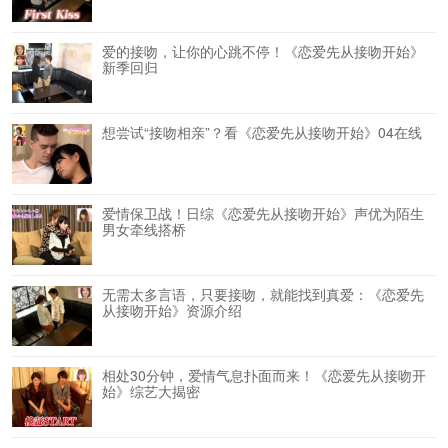
爱的接吻，让你的心跳不停！《恋爱先从接吻开始》
新季回归
想尝试“接吻相亲”？看《恋爱先从接吻开始》04在线
爱情保卫战！日综《恋爱先从接吻开始》声优为陌生
男女牵线搭桥
无需太多言语，只要接吻，就能找到真爱：《恋爱先
从接吻开始》资源介绍
相处30分钟，爱情气息扑面而来！《恋爱先从接吻开
始》综艺大揭密