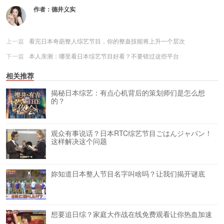
作者：
德井义实
上一篇
看完日本奇葩整人综艺节目，你的整蛊技能将上升一个层次
下一篇
本人亲测：哪里看日本综艺节目好看？不要错过这些平台
相关推荐
揭秘日本综艺：有点心机背后的策划师们是怎么想
的？
观众有事说话？日本RTC综艺节目ごはんジャパン！
这样解决这个问题
妳知道日本整人节目名字叫啥吗？让我们揭开谜底
想要追日综？家庭大作战在线免费观看让你热血加速